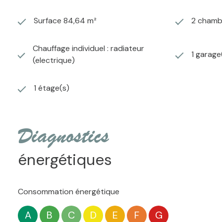
Surface 84,64 m²
2 chamb
Chauffage individuel : radiateur
1 garage
(electrique)
1 étage(s)
diagnostics
énergétiques
Consommation énergétique
A
B
C
D
E
F
G