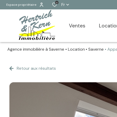
0
Fr
Espace propriétaire
ventes
locati
Agence immobilière à Saverne
Location
Saverne
Appa
Ventes
Locations
Retour aux résultats