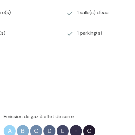
re(s)
1 salle(s) d'eau
(s)
1 parking(s)
Emission de gaz à effet de serre
A
B
C
D
E
F
G