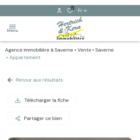
0
Fr
Menu
Agence immobilière à Saverne
Vente
Saverne
ventes
Appartement
locations
Ventes
Retour aux résultats
immobilier
Locations
professionnel
Télécharger la fiche
gestion
Partager ce bien
estimez
votre
bien