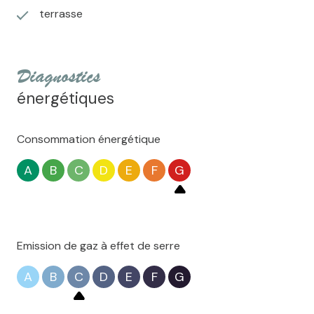
terrasse
diagnostics
énergétiques
Consommation énergétique
A
B
C
D
E
F
G
Emission de gaz à effet de serre
A
B
C
D
E
F
G