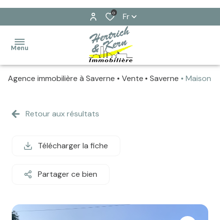
0
Fr
Menu
Agence immobilière à Saverne
Vente
Saverne
Maison
ventes
locations
Retour aux résultats
Ventes
immobilier
Locations
professionnel
Télécharger la fiche
gestion
Partager ce bien
estimez
votre
bien