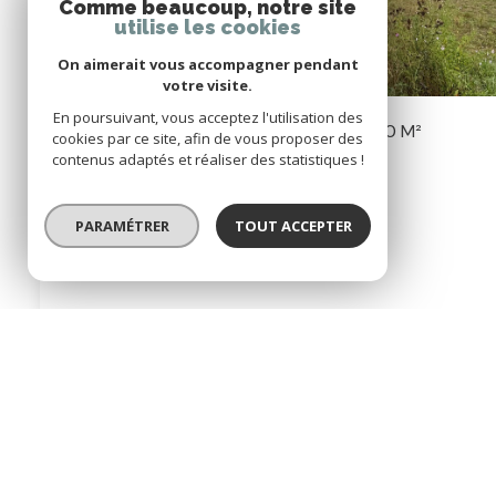
Comme beaucoup, notre site
utilise les cookies
On aimerait vous accompagner pendant
votre visite.
En poursuivant, vous acceptez l'utilisation des
Maison 8 Pièce(s)
6 Chambre(s)
210 M²
cookies par ce site, afin de vous proposer des
contenus adaptés et réaliser des statistiques !
Lutzelhouse (67130)
PARAMÉTRER
TOUT ACCEPTER