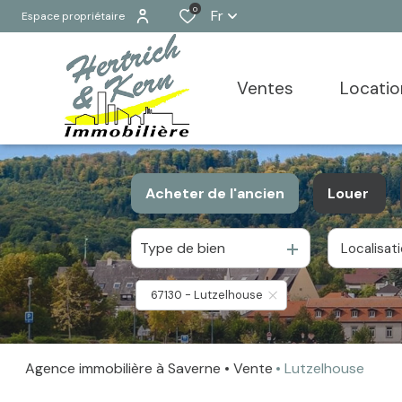
0
Fr
Espace propriétaire
ventes
locati
Ventes
Acheter
de l'ancien
Louer
Locations
Type de bien
Localisat
De l'ancien
à l'anné
De l'immo pro
De l'imm
67130 - Lutzelhouse
Agence immobilière à Saverne
Vente
Lutzelhouse