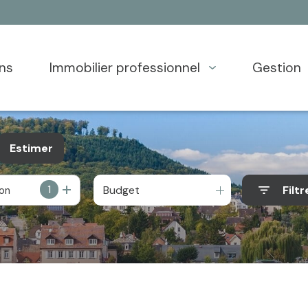
ons
immobilier professionnel
gestion
Estimer
1
Budget
Filtr
ion
e
o pro